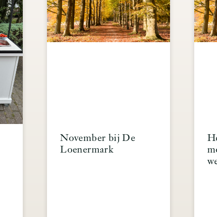
November bij De
He
Loenermark
mo
we