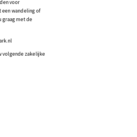
eden voor
t een wandeling of
 u graag met de
ark.nl
 volgende zakelijke