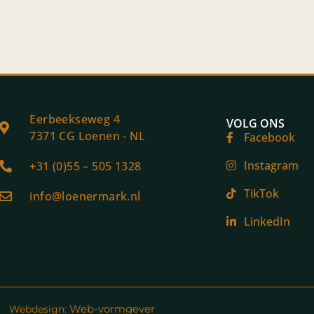
Eerbeekseweg 4
VOLG ONS
7371 CG Loenen - NL
Facebook
Instagram
+31 (0)55 – 505 1328
TikTok
info@loenermark.nl
LinkedIn
Web-vormgever
Webdesign: