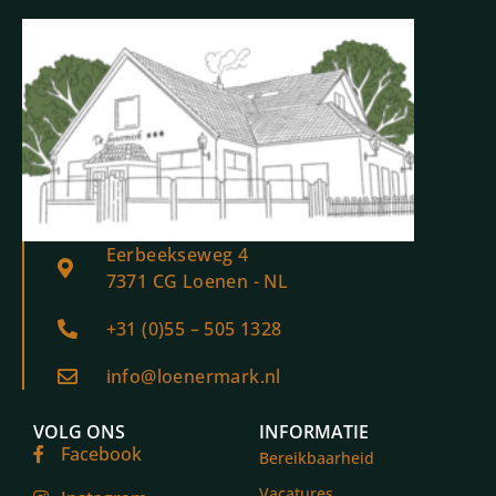
Eerbeekseweg 4
7371 CG Loenen - NL
+31 (0)55 – 505 1328
info@loenermark.nl
VOLG ONS
INFORMATIE
Facebook
Bereikbaarheid
Vacatures