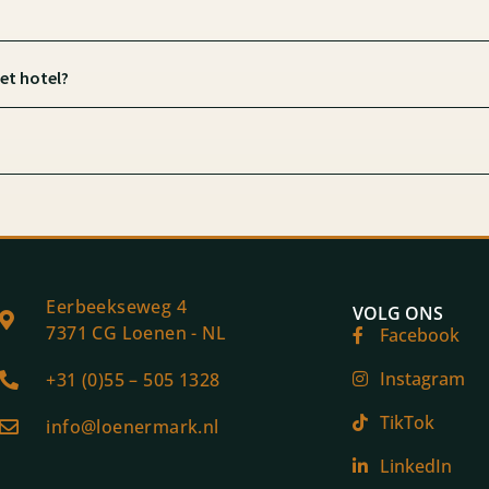
het hotel?
Eerbeekseweg 4
VOLG ONS
7371 CG Loenen - NL
Facebook
Instagram
+31 (0)55 – 505 1328
TikTok
info@loenermark.nl
LinkedIn