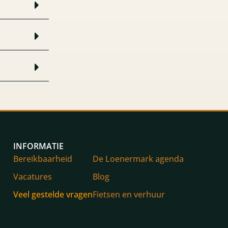
INFORMATIE
Bereikbaarheid
De Loenermark agenda
Vacatures
Blog
Veel gestelde vragen
Fietsen en verhuur