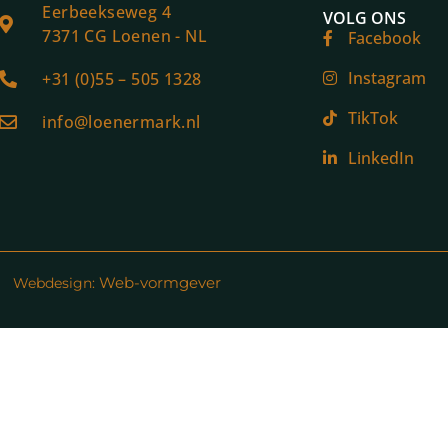
Eerbeekseweg 4
VOLG ONS
7371 CG Loenen - NL
Facebook
Instagram
+31 (0)55 – 505 1328
TikTok
info@loenermark.nl
LinkedIn
Web-vormgever
Webdesign: