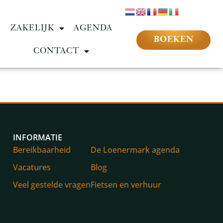
ZAKELIJK
AGENDA
BOEKEN
CONTACT
INFORMATIE
Bereikbaarheid
De Loenermark agenda
Vacatures
Blog
Veel gestelde vragen
Fietsen en verhuur