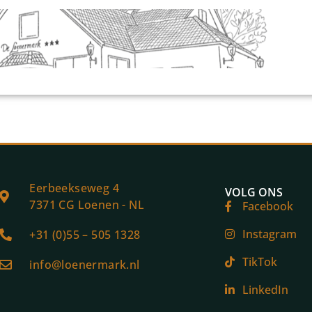
Eerbeekseweg 4
VOLG ONS
7371 CG Loenen - NL
Facebook
Instagram
+31 (0)55 – 505 1328
TikTok
info@loenermark.nl
LinkedIn