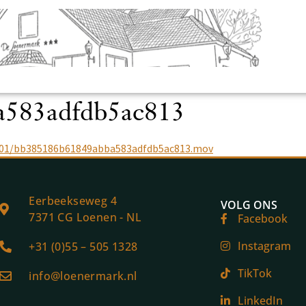
a583adfdb5ac813
4/01/bb385186b61849abba583adfdb5ac813.mov
Eerbeekseweg 4
VOLG ONS
7371 CG Loenen - NL
Facebook
Instagram
+31 (0)55 – 505 1328
TikTok
info@loenermark.nl
LinkedIn