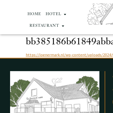
HOME
HOTEL
RESTAURANT
bb385186b61849abb
https://loenermark.nl/wp-content/uploads/202