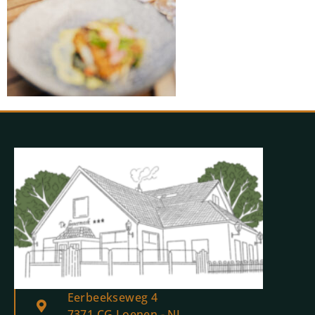
Eerbeekseweg 4
7371 CG Loenen - NL