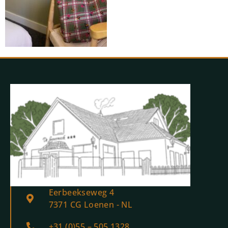
Eerbeekseweg 4
7371 CG Loenen - NL
+31 (0)55 – 505 1328