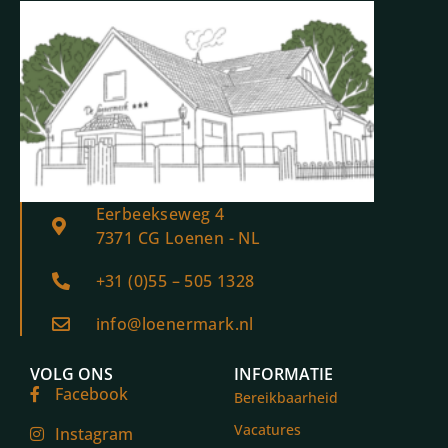
Eerbeekseweg 4
7371 CG Loenen - NL
+31 (0)55 – 505 1328
info@loenermark.nl
VOLG ONS
INFORMATIE
Facebook
Bereikbaarheid
Vacatures
Instagram