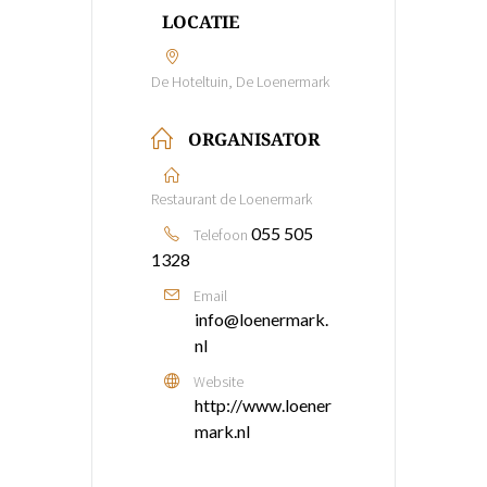
LOCATIE
De Hoteltuin, De Loenermark
ORGANISATOR
Restaurant de Loenermark
055 505
Telefoon
1328
Email
info@loenermark.
nl
Website
http://www.loener
mark.nl