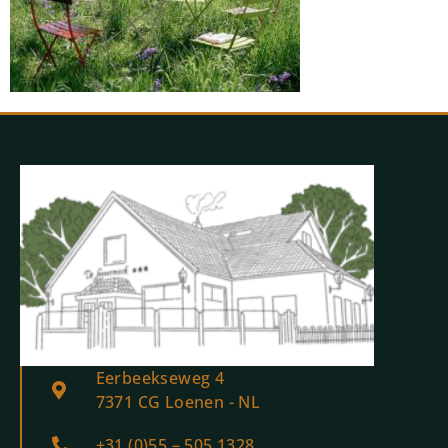
Eerbeekseweg 4
7371 CG Loenen - NL
+31 (0)55 – 505 1328