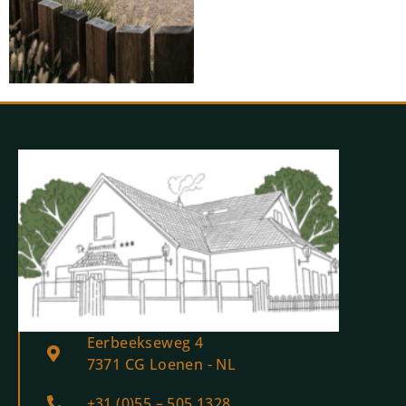
Eerbeekseweg 4
7371 CG Loenen - NL
+31 (0)55 – 505 1328