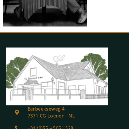
Eerbeekseweg 4
7371 CG Loenen - NL
+31 (0)55 – 505 1328