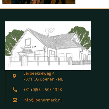
Eerbeekseweg 4
7371 CG Loenen - NL
+31 (0)55 – 505 1328
info@loenermark.nl