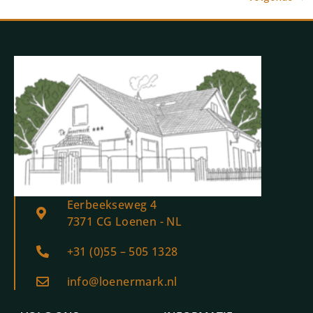
Eerbeekseweg 4
7371 CG Loenen - NL
+31 (0)55 – 505 1328
info@loenermark.nl