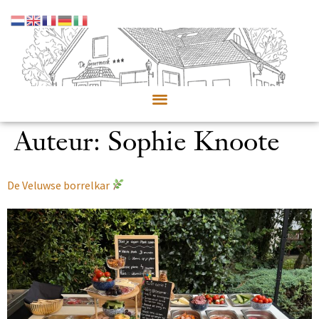
Auteur:
Sophie Knoote
De Veluwse borrelkar