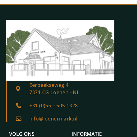
Eerbeekseweg 4
7371 CG Loenen - NL
+31 (0)55 – 505 1328
info@loenermark.nl
VOLG ONS
INFORMATIE